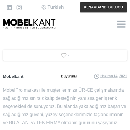
Turkish
KENARBANDI BULUCU
-
Mobelkant
Haziran 14, 2021
Duyurular
MobelPro markası ile müşterilerimize ÜR-GE çalışmalarında
sağladığımız sınırsız kalıp desteğinin yanı sıra geniş renk
seçenekleri de sunuyoruz. Bu alanda yakaladığımız başarı ve
sağladığımız güveni, yüzey seçeneklerimizle taçlandırmanın
ve BU ALANDA TEK FİRMA olmanın gururunu yaşıyoruz.