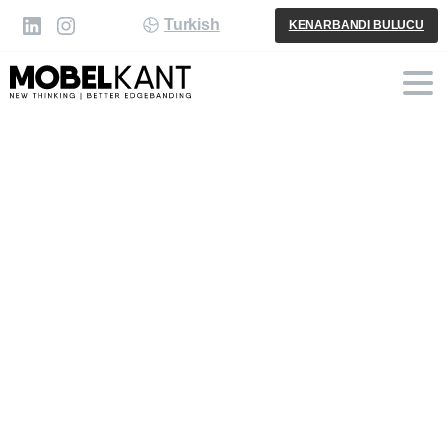
Turkish
KENARBANDI BULUCU
Kategori:
Duyurular
-