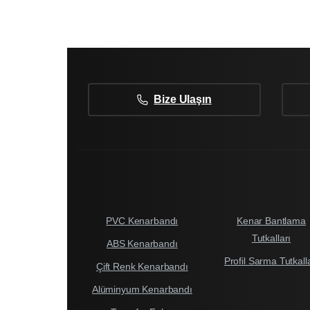
Bize Ulaşın
PVC Kenarbandı
Kenar Bantlama
Tutkalları
ABS Kenarbandı
Profil Sarma Tutkall
Çift Renk Kenarbandı
Alüminyum Kenarbandı