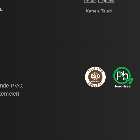
Renk Çalışması
ri
Kartela Talebi
ründe PVC,
zemeleri