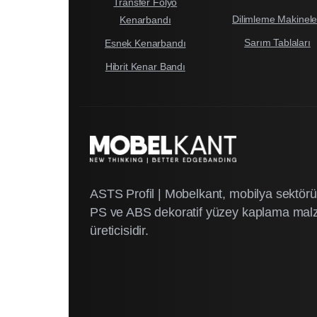
Transfer Folyo
Dilimleme Makinele
Kenarbandı
Sarım Tablaları
Esnek Kenarbandı
Hibrit Kenar Bandı
ASTS Profil | Mobelkant, mobilya sektö
PS ve ABS dekoratif yüzey kaplama mal
üreticisidir.