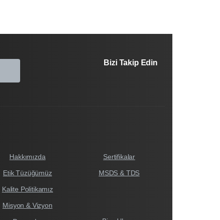
Bizi Takip Edin
Hakkımızda
Sertifikalar
Etik Tüzüğümüz
MSDS & TDS
Kalite Politikamız
Misyon & Vizyon