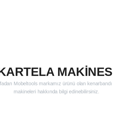
BAZA PROFİLİ
DUVAR PANELİ
STOKLAR
MEDYA
KARTELA MAKİNES
fadan Mobeltools markamız ürünü olan kenarbandı 
makineleri hakkında bilgi edinebilirsiniz.