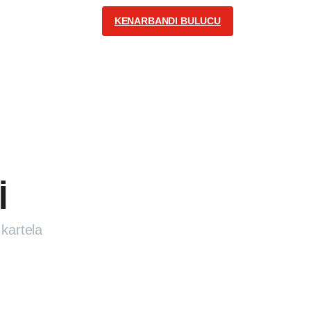
KENARBANDI BULUCU
İLETİŞİM
Turkish
Bizi Takip Edin
İ
kartela