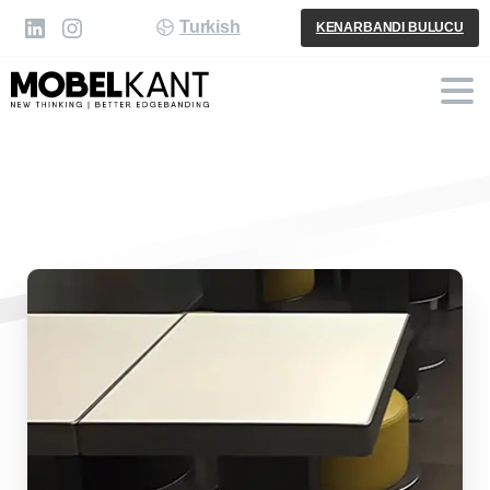
Turkish
KENARBANDI BULUCU