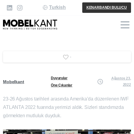
Turkish
KENARBANDI BULUCU
-
Duyurular
Ağustos 23,
Mobelkant
2022
Öne Çıkanlar
23-26 Ağustos tarihleri arasında Amerika’da düzenlenen IWF
ATLANTA 2022 fuarında yerimizi aldık. Sizleri standımızda
görmekten mutluluk duyduk.