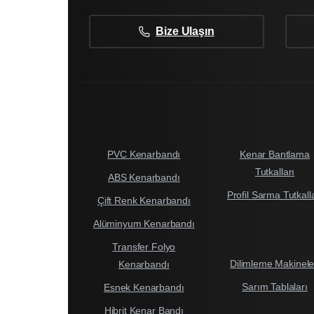
Bize Ulaşın
PVC Kenarbandı
Kenar Bantlama
Tutkalları
ABS Kenarbandı
Profil Sarma Tutkall
Çift Renk Kenarbandı
Alüminyum Kenarbandı
Transfer Folyo
Dilimleme Makinele
Kenarbandı
Sarım Tablaları
Esnek Kenarbandı
Hibrit Kenar Bandı