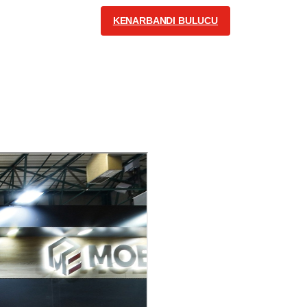
KENARBANDI BULUCU
İLETİŞİM
Turkish
Bizi Takip Edin