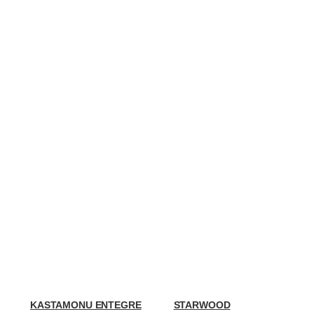
Kenarbandı Stokları
Geniş Renk Seçenekleriy
PVC
KASTAMONU ENTEGRE
STARWOOD