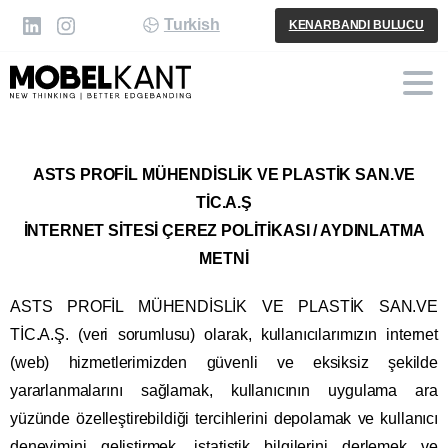
Turkish
KENARBANDI BULUCU
ASTS PROFİL MÜHENDİSLİK VE PLASTİK SAN.VE
TİC.A.Ş
İNTERNET SİTESİ ÇEREZ POLİTİKASI / AYDINLATMA
METNİ
ASTS PROFİL MÜHENDİSLİK VE PLASTİK SAN.VE
TİC.A.Ş. (veri sorumlusu) olarak, kullanıcılarımızın internet
(web) hizmetlerimizden güvenli ve eksiksiz şekilde
yararlanmalarını sağlamak, kullanıcının uygulama ara
yüzünde özelleştirebildiği tercihlerini depolamak ve kullanıcı
deneyimini geliştirmek, istatistik bilgilerini derlemek ve