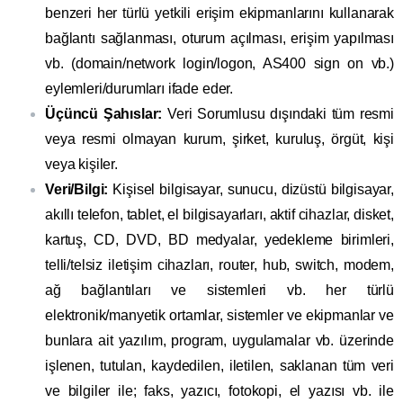
benzeri her türlü yetkili erişim ekipmanlarını kullanarak
bağlantı sağlanması, oturum açılması, erişim yapılması
vb. (domain/network login/logon, AS400 sign on vb.)
eylemleri/durumları ifade eder.
Üçüncü Şahıslar:
Veri Sorumlusu dışındaki tüm resmi
veya resmi olmayan kurum, şirket, kuruluş, örgüt, kişi
veya kişiler.
Veri/Bilgi:
Kişisel bilgisayar, sunucu, dizüstü bilgisayar,
akıllı telefon, tablet, el bilgisayarları, aktif cihazlar, disket,
kartuş, CD, DVD, BD medyalar, yedekleme birimleri,
telli/telsiz iletişim cihazları, router, hub, switch, modem,
ağ bağlantıları ve sistemleri vb. her türlü
elektronik/manyetik ortamlar, sistemler ve ekipmanlar ve
bunlara ait yazılım, program, uygulamalar vb. üzerinde
işlenen, tutulan, kaydedilen, iletilen, saklanan tüm veri
ve bilgiler ile; faks, yazıcı, fotokopi, el yazısı vb. ile