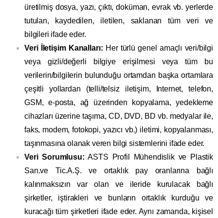
üretilmiş dosya, yazı, çıktı, doküman, evrak vb. yerlerde
tutulan, kaydedilen, iletilen, saklanan tüm veri ve
bilgileri ifade eder.
Veri İletişim Kanalları:
Her türlü genel amaçlı veri/bilgi
veya gizli/değerli bilgiye erişilmesi veya tüm bu
verilerin/bilgilerin bulunduğu ortamdan başka ortamlara
çeşitli yollardan (telli/telsiz iletişim, Internet, telefon,
GSM, e-posta, ağ üzerinden kopyalama, yedekleme
cihazları üzerine taşıma, CD, DVD, BD vb. medyalar ile,
faks, modem, fotokopi, yazıcı vb.) iletimi, kopyalanması,
taşınmasına olanak veren bilgi sistemlerini ifade eder.
Veri Sorumlusu:
ASTS Profil Mühendislik ve Plastik
San.ve Tic.A.Ş. ve ortaklık pay oranlarına bağlı
kalınmaksızın var olan ve ileride kurulacak bağlı
şirketler, iştirakleri ve bunların ortaklık kurduğu ve
kuracağı tüm şirketleri ifade eder. Aynı zamanda, kişisel