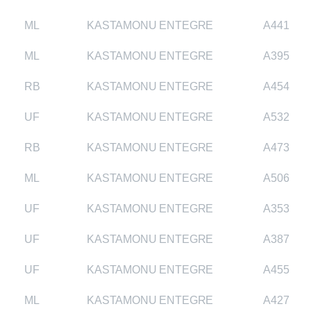
ML
KASTAMONU ENTEGRE
A441
ML
KASTAMONU ENTEGRE
A395
RB
KASTAMONU ENTEGRE
A454
UF
KASTAMONU ENTEGRE
A532
RB
KASTAMONU ENTEGRE
A473
ML
KASTAMONU ENTEGRE
A506
UF
KASTAMONU ENTEGRE
A353
UF
KASTAMONU ENTEGRE
A387
UF
KASTAMONU ENTEGRE
A455
ML
KASTAMONU ENTEGRE
A427