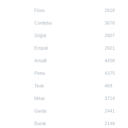
Flora
2618
Cordoba
3676
Söğüt
2607
Empoli
2921
Amalfi
4458
Petra
4375
Teak
469
Milas
3714
Garda
2441
Barok
2148