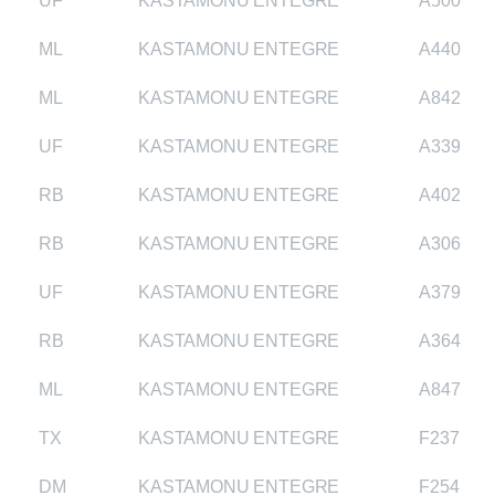
UF
KASTAMONU ENTEGRE
A500
ML
KASTAMONU ENTEGRE
A440
ML
KASTAMONU ENTEGRE
A842
UF
KASTAMONU ENTEGRE
A339
RB
KASTAMONU ENTEGRE
A402
RB
KASTAMONU ENTEGRE
A306
UF
KASTAMONU ENTEGRE
A379
RB
KASTAMONU ENTEGRE
A364
ML
KASTAMONU ENTEGRE
A847
TX
KASTAMONU ENTEGRE
F237
DM
KASTAMONU ENTEGRE
F254