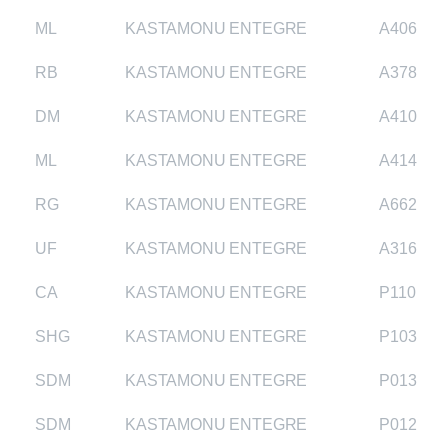
ML
KASTAMONU ENTEGRE
A406
RB
KASTAMONU ENTEGRE
A378
DM
KASTAMONU ENTEGRE
A410
ML
KASTAMONU ENTEGRE
A414
RG
KASTAMONU ENTEGRE
A662
UF
KASTAMONU ENTEGRE
A316
CA
KASTAMONU ENTEGRE
P110
SHG
KASTAMONU ENTEGRE
P103
SDM
KASTAMONU ENTEGRE
P013
SDM
KASTAMONU ENTEGRE
P012