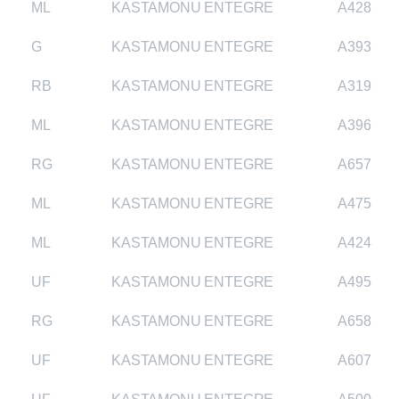
ML
KASTAMONU ENTEGRE
A428
G
KASTAMONU ENTEGRE
A393
RB
KASTAMONU ENTEGRE
A319
ML
KASTAMONU ENTEGRE
A396
RG
KASTAMONU ENTEGRE
A657
ML
KASTAMONU ENTEGRE
A475
ML
KASTAMONU ENTEGRE
A424
UF
KASTAMONU ENTEGRE
A495
RG
KASTAMONU ENTEGRE
A658
UF
KASTAMONU ENTEGRE
A607