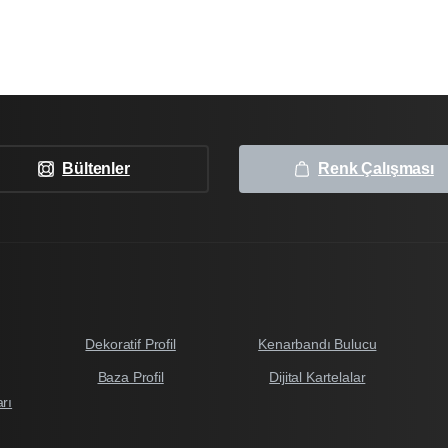
Bültenler
Renk Çalışması
Dekoratif Profil
Kenarbandı Bulucu
Baza Profil
Dijital Kartelalar
arı