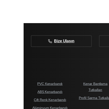
Bize Ulaşın
PVC Kenarbandı
Kenar Bantlama
Tutkalları
ABS Kenarbandı
Profil Sarma Tutkall
Çift Renk Kenarbandı
Alüminyum Kenarbandı