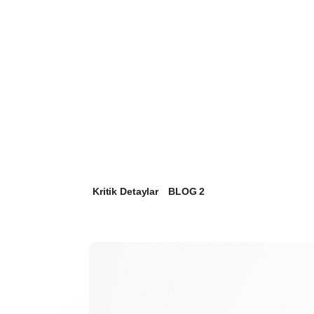
KENARBANDI
+90 216 365 54 15
info@mobelkant.com
Kritik Detaylar
BLOG 2