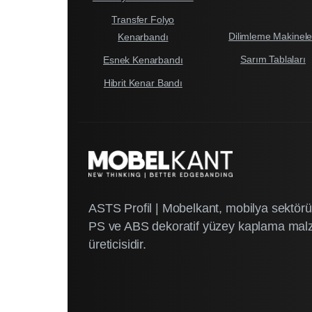
Transfer Folyo
Dilimleme Makinele
Kenarbandı
Sarım Tablaları
Esnek Kenarbandı
Hibrit Kenar Bandı
ASTS Profil | Mobelkant, mobilya sektö
PS ve ABS dekoratif yüzey kaplama mal
üreticisidir.