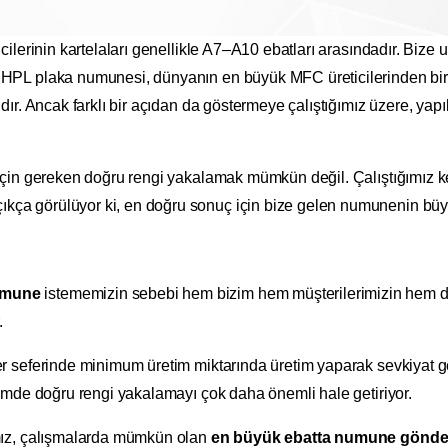
icilerinin kartelaları genellikle A7–A10 ebatları arasındadır. Biz
 HPL plaka numunesi, dünyanın en büyük MFC üreticilerinden biri
ıdır. Ancak farklı bir açıdan da göstermeye çalıştığımız üzere, y
 için gereken doğru rengi yakalamak mümkün değil. Çalıştığımız ken
kça görülüyor ki, en doğru sonuç için bize gelen numunenin büyü
umune
istememizin sebebi hem bizim hem müşterilerimizin hem d
.
er seferinde minimum üretim miktarında üretim yaparak sevkiyat ge
etimde doğru rengi yakalamayı çok daha önemli hale getiriyor.
amız, çalışmalarda mümkün olan
en büyük ebatta numune gönder