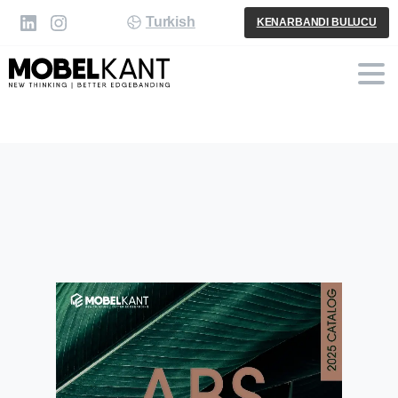
Turkish
KENARBANDI BULUCU