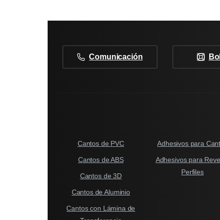
Comunicación
Bo
Cantos de PVC
Adhesivos para Can
Cantos de ABS
Adhesivos para Reves
Perfiles
Cantos de 3D
Cantos de Aluminio
Cantos con Lámina de