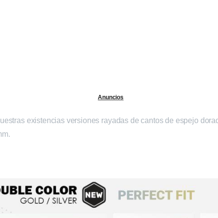
RFIL
REVESTIMIENTO DE
EXISTENCIAS
MEDIOS
CALO
PARED
Anuncios
uestras existencias versiones rayadas de cantos de espejo dor
mm.