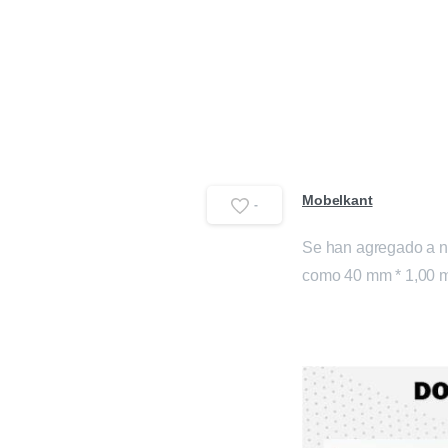
PE
TAPACANTOS
ZÓ
+90 216 365 54 15
info@mobelkant.com
Mobelkant
-
Se han agregado a n
como 40 mm * 1,00 