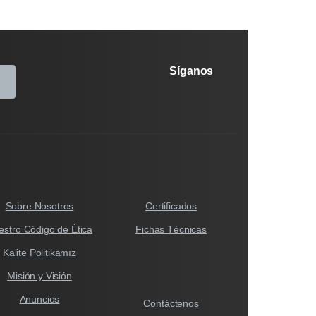
Síganos
Sobre Nosotros
Certificados
estro Código de Ética
Fichas Técnicas
Kalite Politikamız
Misión y Visión
Anuncios
Contáctenos