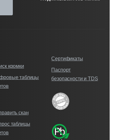
Сертификаты
иск кромки
Паспорт
фровые таблицы
безопасности и TDS
етов
править скан
прос таблицы
етов