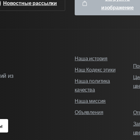
Новостные рассылки
изображение
Наша история
По
Наш Кодекс этики
ий из
Ци
Наша политика
цв
качества
Наша миссия
Объявления
От
За
ы
цв