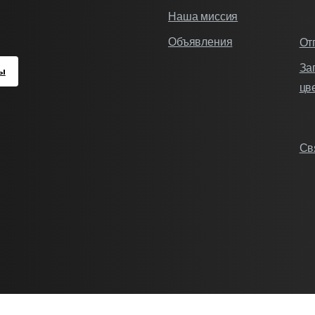
Наша миссия
Объявления
От
За
ы
цв
Св