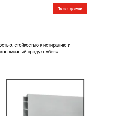
Поиск кромки
МЕДИА
КОНТАКТЫ
Русский
ывайтесь на нас
стью, стойкостью к истиранию и
экономичный продукт «без»