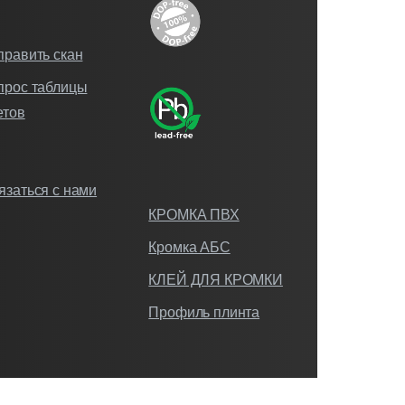
править скан
прос таблицы
етов
язаться с нами
КРОМКА ПВХ
Кромка АБС
КЛЕЙ ДЛЯ КРОМКИ
Профиль плинта