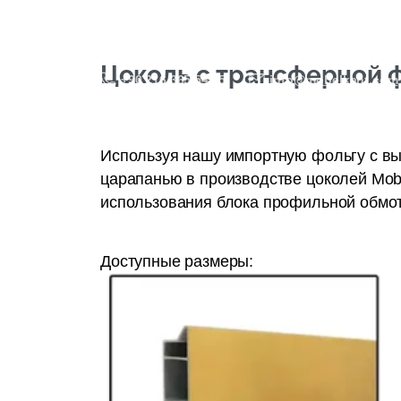
КРОМКА
ЦО
Цоколь с трансферной 
+90 216 365 54 15
info@mobelkant.com
Используя нашу импортную фольгу с вы
царапанью в производстве цоколей Mob
использования блока профильной обмот
Доступные размеры: