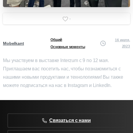
-
Общий
16 июля,
Mobelkant
2023
Основные моменты
Мы участвуем в выставке Interzum с 9 по 12 мая.
Приглашаем вас посетить нас, чтобы познакомиться с
нашими новыми продуктами и технологиями! Вы также
можете подписаться на нас в Instagram и LinkedIn.
Связаться с нами