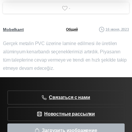
-
Mobelkant
16 июня, 2023
Общий
Gerçek metalin PVC üzerine lamine edilmesi ile üretilen
alüminyum kenarbandı seçeneklerimizi artırdık. Piyasanın
tüm taleplerine cevap vermeye ve trendi en hızlı şekilde takip
etmeye devam edeceğiz.
Связаться с нами
Новостные рассылки
Загрузить изображение