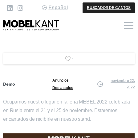
Español
BUSCADOR DE CANTOS
-
Anuncios
noviembre 22,
Demo
2022
Destacados
Ocupamos nuestro lugar en la feria MEBEL 2022 celebrada
en Rusia entre el 21 y el 25 de noviembre. Estaremos
encantados de recibirle en nuestro stand.