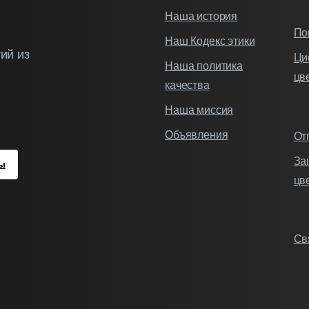
Наша история
По
Наш Кодекс этики
ий из
Ци
Наша политика
цв
качества
Наша миссия
Объявления
От
За
ы
цв
Св