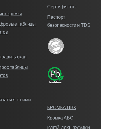
Сертификаты
иск кромки
Паспорт
фровые таблицы
безопасности и TDS
етов
править скан
прос таблицы
етов
язаться с нами
КРОМКА ПВХ
Кромка АБС
КЛЕЙ ДЛЯ КРОМКИ