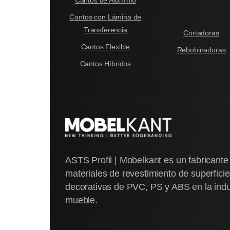
Cantos con Lámina de
Transferencia
Cortadoras
Cantos Flexible
Rebobinadoras
Cantos Híbridos
ASTS Profil | Mobelkant es un fabricante
materiales de revestimiento de superfici
decorativas de PVC, PS y ABS en la indu
mueble.