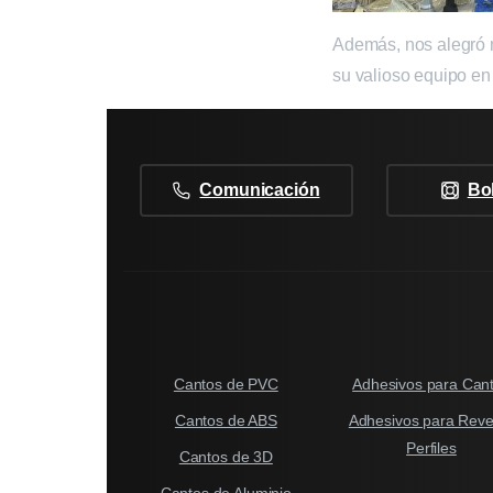
Además, nos alegró m
su valioso equipo e
Comunicación
Bo
Cantos de PVC
Adhesivos para Can
Cantos de ABS
Adhesivos para Reves
Perfiles
Cantos de 3D
Cantos de Aluminio