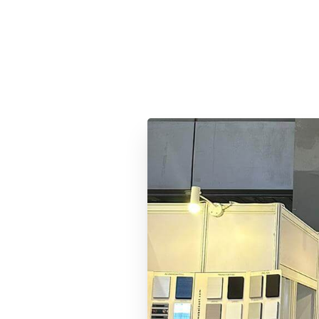
PE
TAPACANTOS
ZÓ
+90 216 365 54 15
info@mobelkant.com