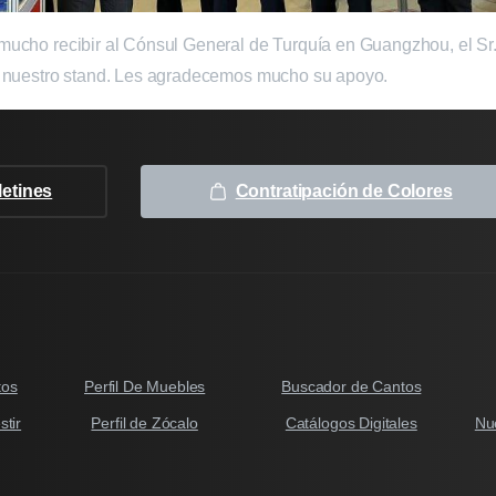
ucho recibir al Cónsul General de Turquía en Guangzhou, el Sr.
n nuestro stand. Les agradecemos mucho su apoyo.
letines
Contratipación de Colores
tos
Perfil De Muebles
Buscador de Cantos
tir
Perfil de Zócalo
Catálogos Digitales
Nu