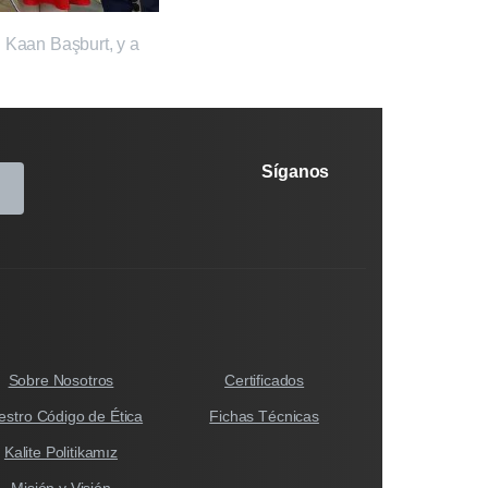
 Kaan Başburt, y a
Síganos
Sobre Nosotros
Certificados
estro Código de Ética
Fichas Técnicas
Kalite Politikamız
Misión y Visión