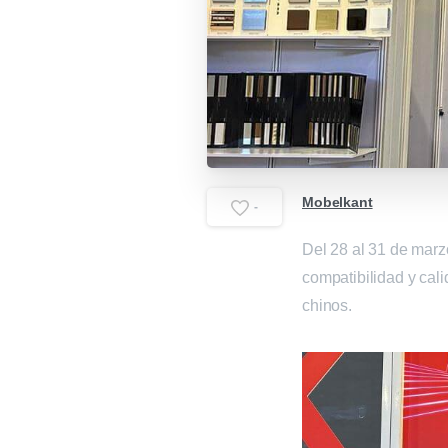
Mobelkant
-
Del 28 al 31 de mar
compatibilidad y cali
chinos.