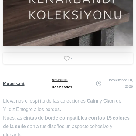
-
Anuncios
noviembre 18,
Mobelkant
2025
Destacados
Llevamos el espíritu de las colecciones
Calm
y
Glam
de
Yıldız Entegre a los bordes.
Nuestras
cintas de borde compatibles con los 15 colores
de la serie
dan a tus diseños un aspecto cohesivo y
elegante.